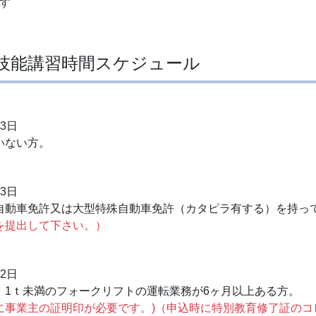
す
技能講習時間スケジュール
）
3日
いない方。
）
3日
自動車免許又は大型特殊自動車免許（カタピラ有する）を持っ
を提出して下さい。）
）
2日
。1ｔ未満のフォークリフトの運転業務が6ヶ月以上ある方。
に事業主の証明印が必要です。)（申込時に特別教育修了証のコ